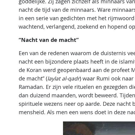
goddelijke. Zij zagen zichzelf als minnaars va
nacht de tijd van de minnaars. Ware minnaars 
in een serie van gedichten met het rijmwoord 
wachtend, verlangend, zoekend en hopend o
“Nacht van de macht”
Een van de redenen waarom de duisternis veel 
nacht een bijzondere plaats heeft in de islamit
de Koran werd geopenbaard aan de profeet Mo
de macht” (
laylat al-qadr
) waar Rumi ook naar v
Ramadan. Er zijn vele rituelen en gezegden di
dan duizend maanden, wordt beweerd. Tijden
spirituele wezens neer op aarde. Deze nacht
mensheid. Als men een wens doet in deze nac