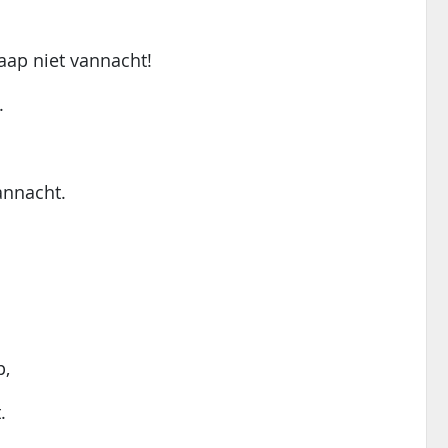
laap niet vannacht!
.
annacht.
p,
.