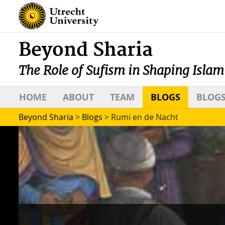
Beyond Sharia
The Role of Sufism in Shaping Islam
HOME
ABOUT
TEAM
BLOGS
BLOGS
Beyond Sharia
>
Blogs
>
Rumi en de Nacht