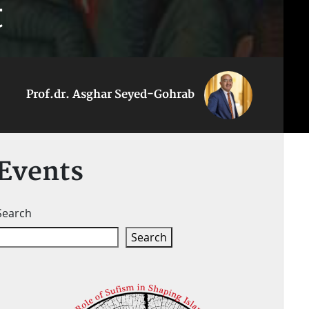
t
Prof.dr. Asghar Seyed-Gohrab
Events
Search
Search