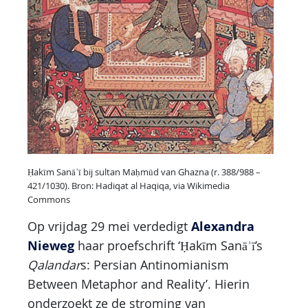
Ḥakīm Sanāʾī bij sultan Maḥmūd van Ghazna (r. 388/988 –
421/1030). Bron: Hadiqat al Haqiqa, via Wikimedia
Commons
Alexandra
Op vrijdag 29 mei verdedigt
Nieweg
haar proefschrift ‘Ḥakīm Sanāʾī’s
Qalandar
s: Persian Antinomianism
Between Metaphor and Reality’. Hierin
onderzoekt ze de stroming van