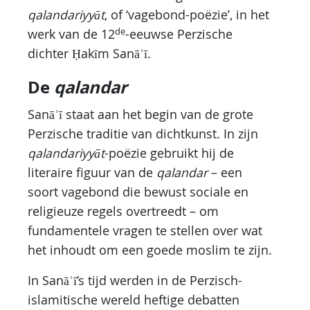
qalandariyyāt
, of ‘vagebond-poëzie’, in het
de
werk van de 12
-eeuwse Perzische
dichter Ḥakīm Sanāʾī.
De
qalandar
Sanāʾī staat aan het begin van de grote
Perzische traditie van dichtkunst. In zijn
qalandariyyāt
-poëzie gebruikt hij de
literaire figuur van de
qalandar
– een
soort vagebond die bewust sociale en
religieuze regels overtreedt – om
fundamentele vragen te stellen over wat
het inhoudt om een goede moslim te zijn.
In Sanāʾī’s tijd werden in de Perzisch-
islamitische wereld heftige debatten