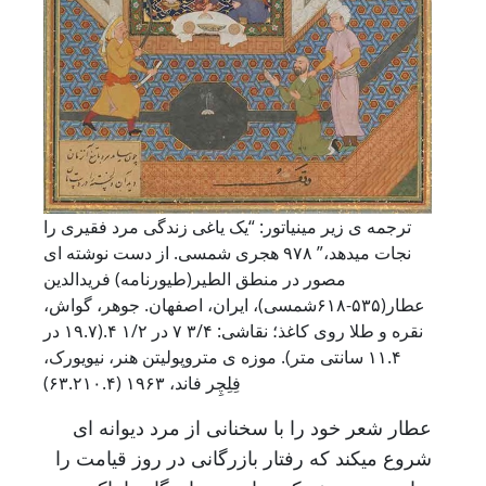
ترجمه ی زیر مینیاتور: “یک یاغی زندگی مرد فقیری را
نجات میدهد،” ۹۷۸ هجری شمسی. از دست نوشته ای
مصور در منطق الطیر(طیورنامه) فریدالدین
عطار(۵۳۵-۶۱۸شمسی)، ایران، اصفهان. جوهر، گواش،
نقره و طلا روی کاغذ؛ نقاشی: ۳/۴ ۷ در ۱/۲ ۴.(۱۹.۷ در
۱۱.۴ سانتی متر). موزه ی متروپولیتن هنر، نیویورک،
فِلِچِر فاند، ۱۹۶۳ (۶۳.۲۱۰.۴)
عطار شعر خود را با سخنانی از مرد دیوانه ای
شروع میکند که رفتار بازرگانی در روز قیامت را